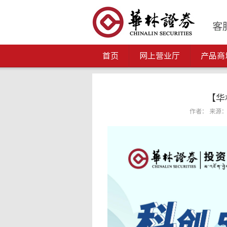
首页
网上营业厅
产品商
【华
作者： 来源： 发