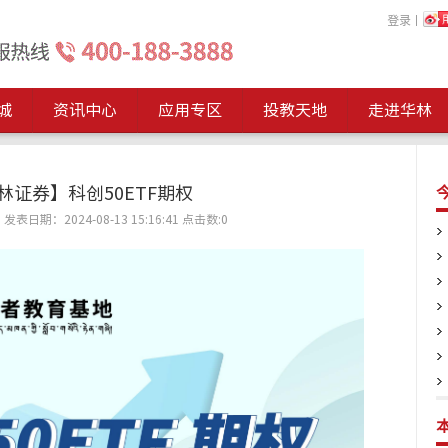
登录
丨
城
资讯中心
应用专区
投教天地
走进华林
林证券】科创50ETF期权
表日期：2024-08-13 15:16:41
点击数:
0