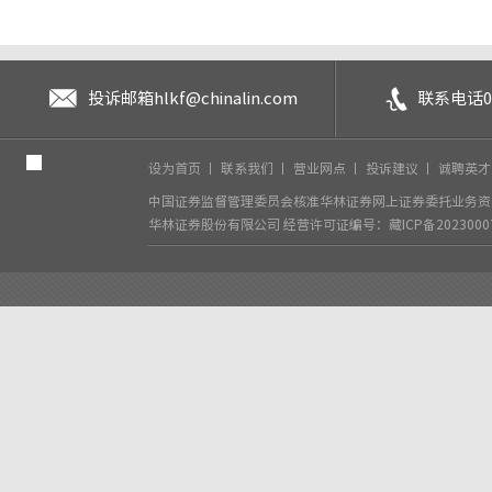
投诉邮箱
hlkf@chinalin.com
联系电话
0
设为首页
丨
联系我们
丨
营业网点
丨
投诉建议
丨
诚聘英
中国证券监督管理委员会核准华林证券网上证券委托业务资格
华林证券股份有限公司
经营许可证编号：藏ICP备2023000