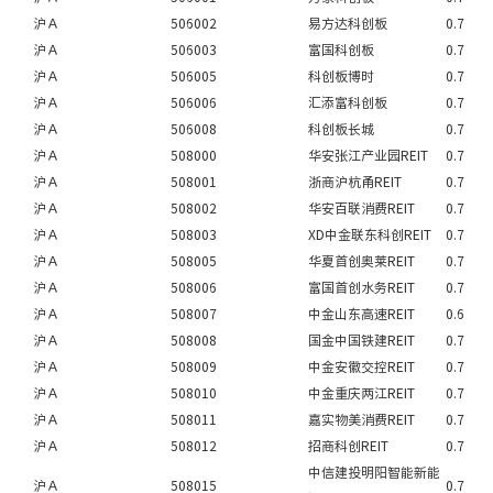
沪Ａ
506002
易方达科创板
0.7
沪Ａ
506003
富国科创板
0.7
沪Ａ
506005
科创板博时
0.7
沪Ａ
506006
汇添富科创板
0.7
沪Ａ
506008
科创板长城
0.7
沪Ａ
508000
华安张江产业园REIT
0.7
沪Ａ
508001
浙商沪杭甬REIT
0.7
沪Ａ
508002
华安百联消费REIT
0.7
沪Ａ
508003
XD中金联东科创REIT
0.7
沪Ａ
508005
华夏首创奥莱REIT
0.7
沪Ａ
508006
富国首创水务REIT
0.7
沪Ａ
508007
中金山东高速REIT
0.6
沪Ａ
508008
国金中国铁建REIT
0.7
沪Ａ
508009
中金安徽交控REIT
0.7
沪Ａ
508010
中金重庆两江REIT
0.7
沪Ａ
508011
嘉实物美消费REIT
0.7
沪Ａ
508012
招商科创REIT
0.7
中信建投明阳智能新能
沪Ａ
508015
0.7