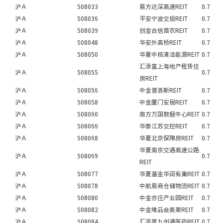
沪Ａ
508033
易方达深高速REIT
0.7
沪Ａ
508036
平安宁波交投REIT
0.7
沪Ａ
508039
创金合信首农REIT
0.7
沪Ａ
508048
华安外高桥REIT
0.7
沪Ａ
508050
华夏中核清洁能源REIT
0.7
汇添富上海地产租赁住
沪Ａ
508055
0.7
房REIT
沪Ａ
508056
中金普洛斯REIT
0.7
沪Ａ
508058
中金厦门安居REIT
0.7
沪Ａ
508060
南方万国数据中心REIT
0.7
沪Ａ
508066
华泰江苏交控REIT
0.7
沪Ａ
508068
华夏北京保障房REIT
0.7
华夏南京交通高速公路
沪Ａ
508069
0.7
REIT
沪Ａ
508077
华夏基金华润有巢REIT
0.7
沪Ａ
508078
中航易商仓储物流REIT
0.7
沪Ａ
508080
中金亦庄产业园REIT
0.7
沪Ａ
508082
中金唯品会奥莱REIT
0.7
沪Ａ
508084
汇添富九州通医药REIT
0.7