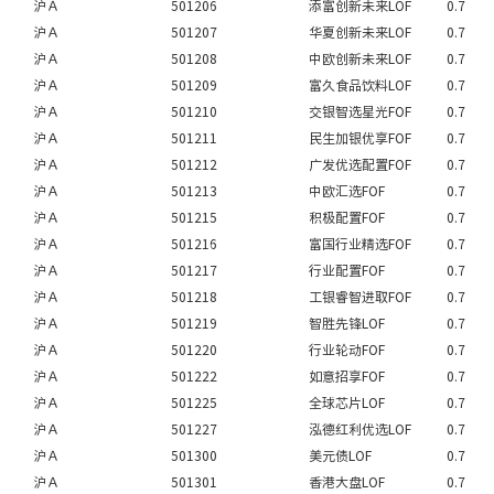
沪Ａ
501206
添富创新未来LOF
0.7
沪Ａ
501207
华夏创新未来LOF
0.7
沪Ａ
501208
中欧创新未来LOF
0.7
沪Ａ
501209
富久食品饮料LOF
0.7
沪Ａ
501210
交银智选星光FOF
0.7
沪Ａ
501211
民生加银优享FOF
0.7
沪Ａ
501212
广发优选配置FOF
0.7
沪Ａ
501213
中欧汇选FOF
0.7
沪Ａ
501215
积极配置FOF
0.7
沪Ａ
501216
富国行业精选FOF
0.7
沪Ａ
501217
行业配置FOF
0.7
沪Ａ
501218
工银睿智进取FOF
0.7
沪Ａ
501219
智胜先锋LOF
0.7
沪Ａ
501220
行业轮动FOF
0.7
沪Ａ
501222
如意招享FOF
0.7
沪Ａ
501225
全球芯片LOF
0.7
沪Ａ
501227
泓德红利优选LOF
0.7
沪Ａ
501300
美元债LOF
0.7
沪Ａ
501301
香港大盘LOF
0.7