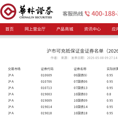
首页
网上营业厅
产品商城
资讯中心
应
沪市可充抵保证金证券名单（2026
作者： 来源： 发表日期：2026-05-08 09:27:14
交易市场
证券代码
证券名称
实际折
沪Ａ
010609
06国债⑼
0.95
沪Ａ
010706
07国债06
0.95
沪Ａ
010713
07国债13
0.95
沪Ａ
019003
10国债03
0.8
沪Ａ
019009
10国债09
0.95
沪Ａ
019014
10国债14
0.95
沪Ａ
019018
10国债18
0.95