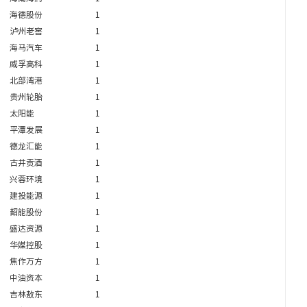
海德股份
1
泸州老窖
1
海马汽车
1
威孚高科
1
北部湾港
1
贵州轮胎
1
太阳能
1
平潭发展
1
德龙汇能
1
古井贡酒
1
兴蓉环境
1
建投能源
1
韶能股份
1
盛达资源
1
华媒控股
1
焦作万方
1
中油资本
1
吉林敖东
1