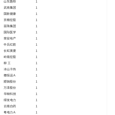
山东路桥
1
武商集团
1
国新健康
1
京粮控股
1
丽珠集团
1
国际医学
1
荣安地产
1
中兵红箭
1
长虹美菱
1
岭南控股
1
柳 工
1
冰山冷热
1
穗恒运Ａ
1
顺钠股份
1
万泽股份
1
华映科技
1
绿发电力
1
云南白药
1
粤电力Ａ
1