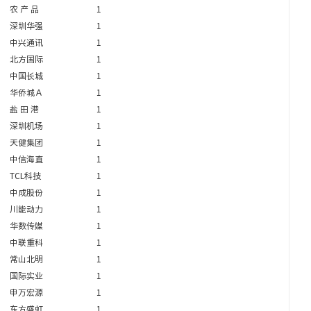
农 产 品
1
深圳华强
1
中兴通讯
1
北方国际
1
中国长城
1
华侨城Ａ
1
盐 田 港
1
深圳机场
1
天健集团
1
中信海直
1
TCL科技
1
中成股份
1
川能动力
1
华数传媒
1
中联重科
1
常山北明
1
国际实业
1
申万宏源
1
东方盛虹
1