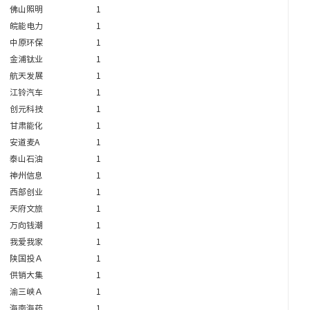
佛山照明
1
皖能电力
1
中原环保
1
金浦钛业
1
航天发展
1
江铃汽车
1
创元科技
1
甘肃能化
1
安道麦A
1
泰山石油
1
神州信息
1
西部创业
1
天府文旅
1
万向钱潮
1
我爱我家
1
陕国投Ａ
1
供销大集
1
渝三峡Ａ
1
海南海药
1