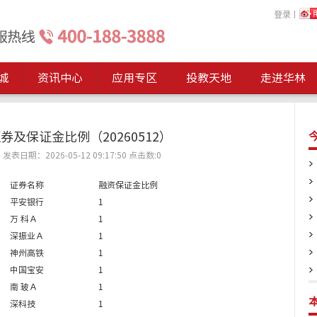
登录
丨
城
资讯中心
应用专区
投教天地
走进华林
券及保证金比例（20260512）
表日期：2026-05-12 09:17:50
点击数:
0
证券名称
融资保证金比例
平安银行
1
万 科Ａ
1
深振业Ａ
1
神州高铁
1
中国宝安
1
南 玻Ａ
1
深科技
1