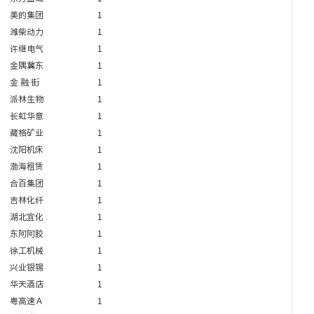
美的集团
1
潍柴动力
1
许继电气
1
金隅冀东
1
金 融 街
1
派林生物
1
长虹华意
1
藏格矿业
1
沈阳机床
1
渤海租赁
1
合百集团
1
吉林化纤
1
湖北宜化
1
东阿阿胶
1
徐工机械
1
兴业银锡
1
华天酒店
1
粤高速Ａ
1