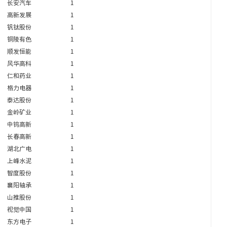
长安汽车
1
高新发展
1
钒钛股份
1
铜陵有色
1
顺发恒能
1
风华高科
1
仁和药业
1
格力电器
1
泰达股份
1
金岭矿业
1
中钨高新
1
长春高新
1
湖北广电
1
上峰水泥
1
智度股份
1
襄阳轴承
1
山推股份
1
视觉中国
1
东方电子
1