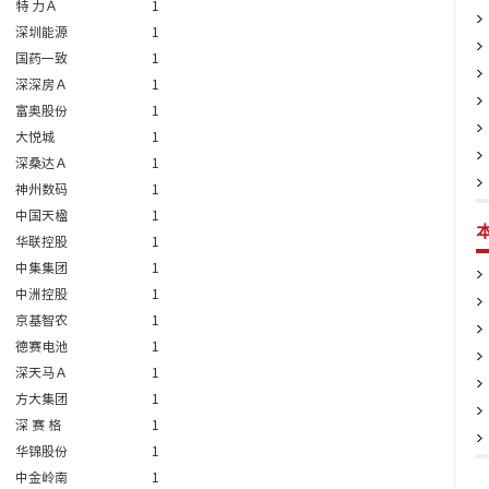
特 力Ａ
1
深圳能源
1
国药一致
1
深深房Ａ
1
富奥股份
1
大悦城
1
深桑达Ａ
1
神州数码
1
中国天楹
1
华联控股
1
中集集团
1
中洲控股
1
京基智农
1
德赛电池
1
深天马Ａ
1
方大集团
1
深 赛 格
1
华锦股份
1
中金岭南
1