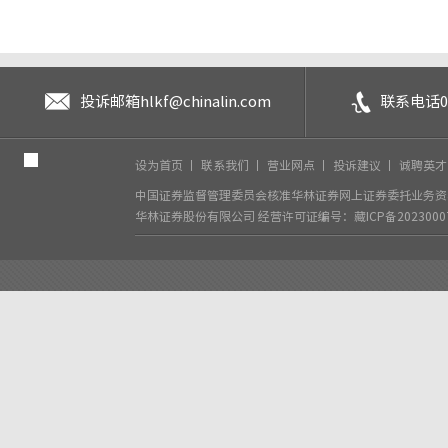
投诉邮箱
hlkf@chinalin.com
联系电话
0
设为首页
丨
联系我们
丨
营业网点
丨
投诉建议
丨
诚聘英
中国证券监督管理委员会核准华林证券网上证券委托业务资格
华林证券股份有限公司
经营许可证编号：藏ICP备2023000